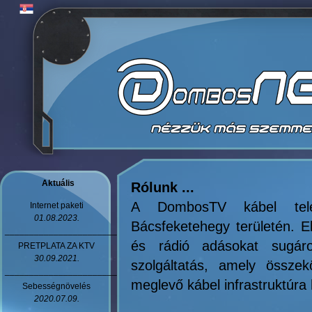
Aktuális
Rólunk ...
A DombosTV kábel telev
Internet paketi
01.08.2023.
Bácsfeketehegy területén. 
_______________________
és rádió adásokat sugár
PRETPLATA ZA KTV
30.09.2021.
szolgáltatás, amely összek
_______________________
meglevő kábel infrastruktúra 
Sebességnövelés
2020.07.09.
_______________________