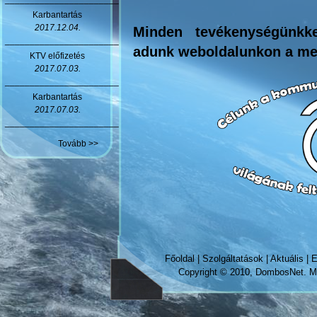
Karbantartás
2017.12.04.
Minden tevékenységünkke
_______________________
adunk weboldalunkon a meg
KTV előfizetés
2017.07.03.
_______________________
Karbantartás
2017.07.03.
_______________________
Tovább >>
Főoldal
|
Szolgáltatások
|
Aktuális
|
E
Copyright © 2010, DombosNet. Mi